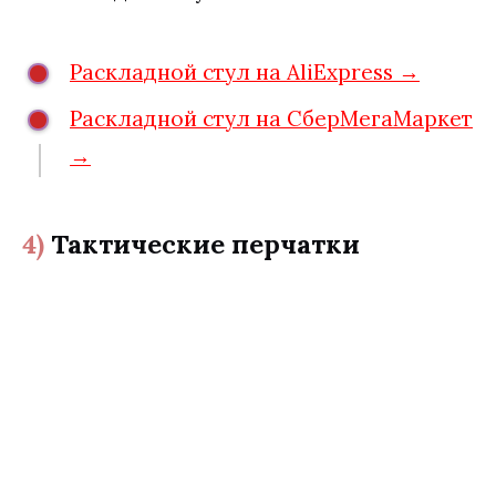
Раскладной стул на AliExpress →
Раскладной стул на СберМегаМаркет
→
4)
Тактические перчатки