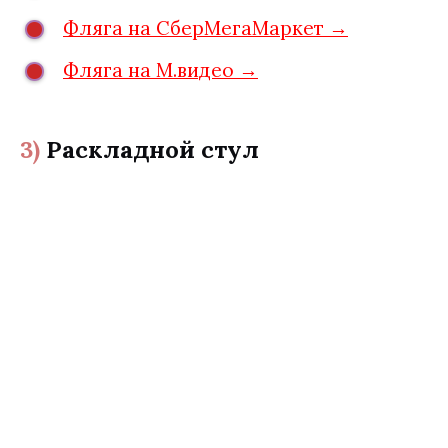
Фляга на СберМегаМаркет →
Фляга на М.видео →
3)
Раскладной стул