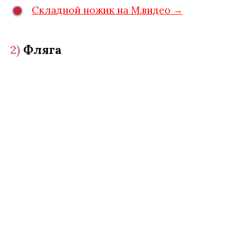
Складной ножик на М.видео →
2)
Фляга